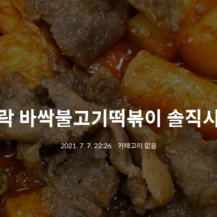
락 바싹불고기떡볶이 솔직
2021. 7. 7. 22:26
ㆍ
카테고리 없음