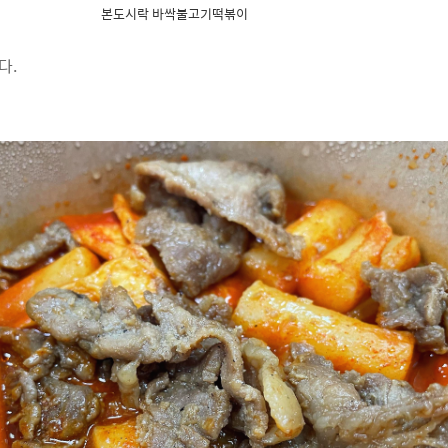
본도시락 바싹불고기떡볶이
다.