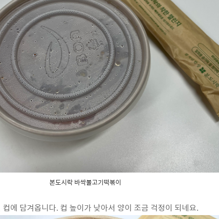
본도시락 바싹불고기떡볶이
 컵에 담겨옵니다. 컵 높이가 낮아서 양이 조금 걱정이 되네요.