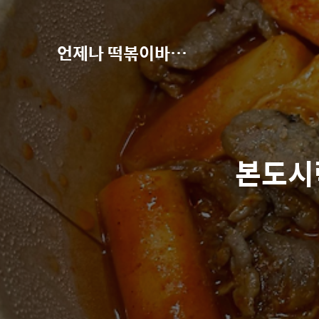
언제나 떡볶이바라기
본도시