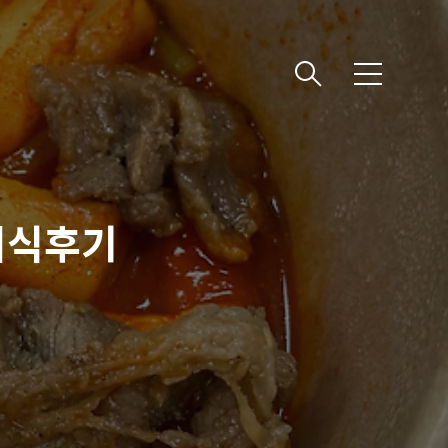
메
뉴
시식후기