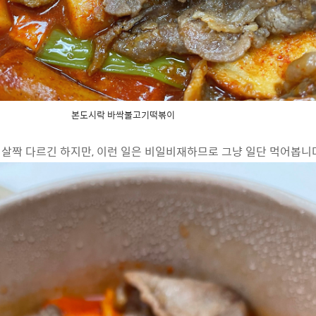
본도시락 바싹불고기떡볶이
살짝 다르긴 하지만, 이런 일은 비일비재하므로 그냥 일단 먹어봅니