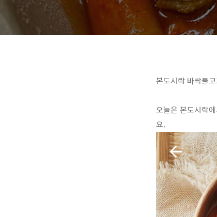
본도시락 바싹불고
오늘은 본도시락에서
요.