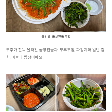
곱선생-곱창전골 포장
부추가 잔뜩 올라간 곱창전골과, 부추무침, 파김치와 일반 김
치, 마늘과 쌈장이에요.