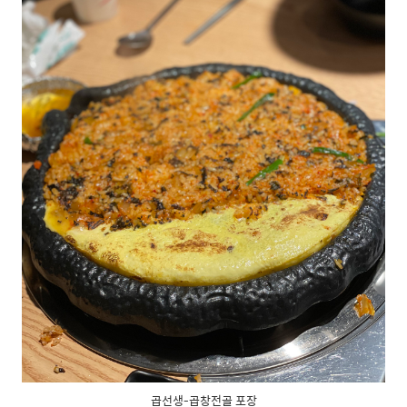
곱선생-곱창전골 포장