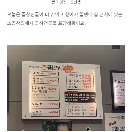
광교 맛집 - 곱선생
오늘은 곱창전골이 너무 먹고 싶어서 일행네 집 근처에 있는
소곱창집에서 곱창전골을 포장해왔어요.