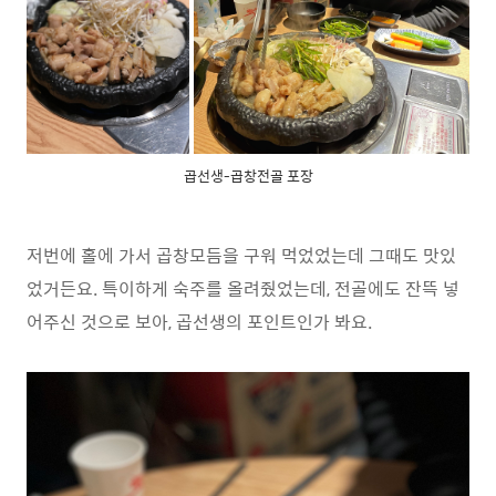
곱선생-곱창전골 포장
저번에 홀에 가서 곱창모듬을 구워 먹었었는데 그때도 맛있
었거든요. 특이하게 숙주를 올려줬었는데, 전골에도 잔뜩 넣
어주신 것으로 보아, 곱선생의 포인트인가 봐요.