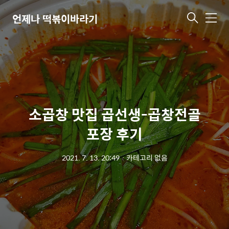
언제나 떡볶이바라기
메
뉴
소곱창 맛집 곱선생-곱창전골
포장 후기
2021. 7. 13. 20:49
ㆍ
카테고리 없음