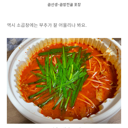
곱선생-곱창전골 포장
역시 소곱창에는 부추가 잘 어울리나 봐요.