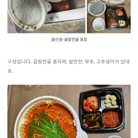
곱선생-곱창전골 포장
구성입니다. 곱창전골 중자와, 밑반찬, 부추, 고추냉이가 있네
요.