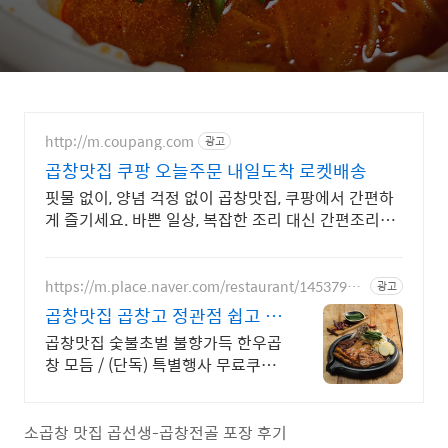
http://m.coupang.com
광고
곱창맛집 쿠팡 오늘주문 내일도착 로켓배송
핏물 없이, 양념 걱정 없이 곱창맛집, 쿠팡에서 간편하
게 즐기세요. 바쁜 일상, 복잡한 조리 대신 간편조리식
품 으로 맛있는 한 끼를 완성해보세요.
https://m.place.naver.com/restaurant/14537953
광고
45
곱창맛집 곱창고 정관점 쉽고 빠
른 네이버 예약
곱창맛집 숯불초벌 불향가득 한우곱
창 모듬 / (단독) 특별행사 무료쿠폰
/ 분위기 좋은곳에서 데이트, 회식,
단체모임을 즐겨보세요!
소곱창 맛집 곱선생-곱창전골 포장 후기