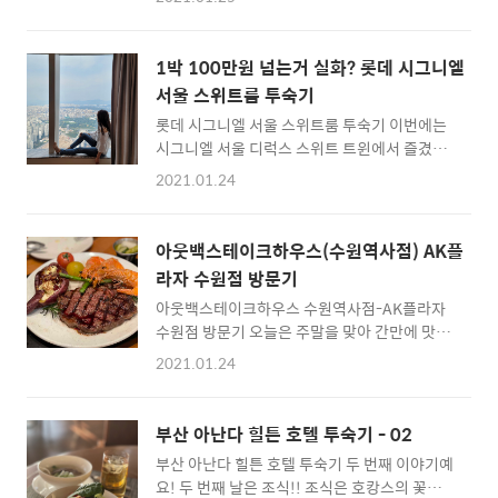
요. 이름은 Terry's chocolate orange. 오렌지
엄청 두껍거나 하진 않았어요. 적당한 두께였고
모양의 초콜릿이라고 생각했어요. 혹은 그 맛이
비계의 비율이적당했어요. 같이 콩나물과 김치
거나. 이렇게 묵직하고 동그란 오렌지가 들어있
가 올라가서 좋네요. 저는 솥뚜껑 불판이 좋더라
1박 100만원 넘는거 실화? 롯데 시그니엘
어요! 뜯어보니 이렇게 동그란 공 같은 초콜릿
구요. 고기를 모두 자르고 김치도 먹기 좋게 자
서울 스위트룸 투숙기
이 딱! 궁금하네요.. 포장을 뜯어보니 오오 오렌
르고 있어요. 냄새..
롯데 시그니엘 서울 스위트룸 투숙기 이번에는
지 모양의 초콜릿이 오렌지처럼 잘려서 들어있
시그니엘 서울 디럭스 스위트 트윈에서 즐겼던
어요. 조각조각이 이렇게 오렌지 모양으로 되어
호캉스 이야기를 가져와봤어요. 투숙한 시점은
있어요ㅋㅋㅋ 너무 귀엽네요. 맛은 오렌지맛이
2021.01.24
작년 9월! 코로나 단계가 격상되던때라 누릴 수
나는 초콜릿..제주도에서 파는 감귤초콜릿 맛이
있는 것을 많이 못 누려서 아쉬웠지만 그런대로
예요. 아 이거 드시기전에 가운데를 딱!!!! 쳐야
좋은 경험이었습니다. 자차를 이용해서 주차장
한대요 그래야 저 잘린 단면이 조각조각 잘 쪼개
아웃백스테이크하우스(수원역사점) AK플
에 주차를 하고, 전용 엘리베이터를 타고 올라가
진대요. 저는 안 쳐서 이렇게 뭉쳐서..
라자 수원점 방문기
서 갈아탔던 것 같아요. 저는 조금 이르게 도착
아웃백스테이크하우스 수원역사점-AK플라자
해서 로비 한편에 자리 잡고 앉아서 대기했습니
수원점 방문기 오늘은 주말을 맞아 간만에 맛있
다. 요금은 디럭스 스위트 트윈룸 2개 + 전망 욕
는 저녁을 먹고자 AK플라자 안에 있는 아웃백
실 + 조식 4인 해서 총 2,032,800 원을 결제했
2021.01.24
에 다녀왔어요. 일단 5시 40분쯤 간것같은데 웨
구요. 조식은 1인 35,000원 이었습니다. 그러니
이팅은 역시나 있더라구요. 저희 앞에 8팀이 있
깐 스위트룸 1개당 1,016,400 원 이라는 계산
었습니다. 그래도 금방 빠졌던 것 같아요. 조금
이 나오네요! 토-일 주말 금액이었습니다. 꽤나
부산 아난다 힐튼 호텔 투숙기 - 02
기다리다가 안내해 주셔서 착석했어요. 우리는
비싼 가격이죠? 체크인을 하고, 엘리베이터를 ..
부산 아난다 힐튼 호텔 투숙기 두 번째 이야기예
퀸즈랜드립아이스테이크와 투움바파스타, 스프
요! 두 번째 날은 조식!! 조식은 호캉스의 꽃이
2개, 에이드2잔, 커피2잔이 나오는 블랙라벨커