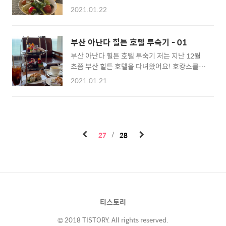
죠! 좋은 호텔에서는 무조건 조식을 신청해서
플세트를 주문하고 기다렸어요! 맨처음으로 에
2021.01.22
먹어요! 조식 먹으러 가는 길에 큰 창에서 이렇
이드가 나오고 뒤이어 스프 2종과 아웃백의 유
게 예쁜 일출도 찍었고요! 지하 2층으로 내려가
명한 빵이 나왔어요. 우리는 이 빵을 같이 나온
면 다모임이라는 곳이 있는데 이 곳이 조식 먹는
크림과 같이 먹기도 하고 스프에 찍어먹었답니
부산 아난다 힐튼 호텔 투숙기 - 01
곳이에요. 너무너무 좋았던 건 높은 천장 고와
다. 빵으로 허기를 채우고 있으니 미디엄으로 시
부산 아난다 힐튼 호텔 투숙기 저는 지난 12월
휴양지에 온 듯 찬란하게 공간을 가득채운 아침
킨 퀸즈랜드 립아이 스테이크가 나왔어요. 퀸즈
초쯤 부산 힐튼 호텔을 다녀왔어요! 호캉스를
햇살. 그것만으로도 휴양지에 온듯 힐링이 되는
랜드 립아이 스테이크는 두툼하고 부..
위해서 갔었고, 큰 기대 안 하고 갔는데 기대 이
기분이었답니다. 이런 것이 진정한 여유로운 조
2021.01.21
상으로 좋은 경험이었어요. 저희의 목표는 호텔
식이죠. 각종 음료와 빵이나 스크램블 에그나 베
내 최고층에 위치한 맥퀸즈 라운지의 시그니처
이컨 같은 전형적인 조식 메뉴도 있고, 아침은
디저트와 맥퀸즈 라운지 티 컬랙션으로 구성된
밥!! 하시는 분들이 즐길 수 있는 한식 메뉴도 있
애프터눈 티세트를 먹는 것이 첫 번째 목표였어
고. 아기들이 먹을 수 있는 김 주먹밥도 있었는
요! 애프터눈 티세트는 14:00부터 이용 가능했
데 초등학생 입맛인 저의 입맛을 사로잡아 잔뜩
27
28
기에 체크인 전에 먼저 라운지를 들렸어요. 3단
먹었습니다...
으로 구성된 트레이가 나왔어요! 운좋게 그 날
부터 크리스마스 시즌을 맞아 크리스마스 컬렉
션으로 나왔답니다! 일단 맛을 떠나 너무 예쁜
애프터눈 티세트를 오션뷰 라운지에서 먹는 것
이 너무 좋았어요. 저는 티는 캐모마일을 시키
티스토리
고, 일행은 아이스아메리카노를 시켰어요. 아메
리카노는 연한 편이더라구요. ..
© 2018 TISTORY. All rights reserved.