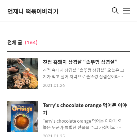
언제나 떡볶이바라기
메
뉴
전체 글
(164)
진접 흑돼지 삼겹살 “솥뚜껑 삼겹살”
진접 흑돼지 삼겹살 “솥뚜껑 삼겹살” 오늘은 고
기가 먹고 싶어 저녁으로 솥뚜껑 삼겹살이라는
삼겹살집에 다녀왔어요. 진접지구에 있는 삼겹
2021.01.26
살집이예요. 국내산 흑돼지만을 사용한다고 해
요 벽에 귀여운 돼지 그림과 함께 메뉴가 있구
요. 저희는 일단 삼겹살 2인분을 시켰습니다. 삼
Terry's chocolate orange 먹어본 이야
겹살과 목살 모두 1인분에 13,000 원입니다. 기
기
본 구성이 맘에 들었어요. 콘샐러드랑 부추 나오
Terry's chocolate orange 먹어본 이야기 오
는 것과 고추장아찌가 맘에 드네요. 쌈장 말고도
늘은 누군가 특별한 선물을 주고 가셨어요. 그래
뭔가 젓갈 맛이 나는 장도 하나 더 나왔어요. 솥
서 이 특이한 초콜릿에 대해 이야기해보려고 해
뚜껑 위에 삼겹살이 올라갔어요. 삼겹살 두께는
2021.01.25