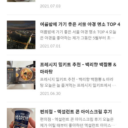
수가 먹고 싶어서 롯데리아 팥빙고를 배달시켜
니다. 귀여운 냅킨 디스펜서네요. 테이블에 맛
2021.07.03
서 먹어봤어요. 주문하는 김에 새우버거랑 롱치
있게 먹는 법 안내문이 놓여 있어요. 경양카츠는
즈스틱도 주문해서 먹었구요. 이 친구가 롯데리
주문과 동시에 조리가 시작되기 때문에 다소 시
아 팥빙고 입니다. 가격은 3,500원이라서 역시
간이 걸린다고 해요. 실제로 음식이 나오는데 조
여름밤에 가기 좋은 서울 야경 명소 TOP 4
롯데리아 답게 저렴하다 싶네요. 크기는 1.5인
금 걸린 것 같았어요! 안심x등심카츠 입니다. 가
여름밤에 가기 좋은 서울 야경 명소 TOP 4 오늘
분 정도? 수저는 한 개만 주셨어요. 칼로리는 생
격은 15,900..
은 야경을 좋아하는 제가 그동안 5월부터 초여
각보다 많이 높네요. 526칼로리입니다. 둘이 같
름까지 서울에서 다녀본 야경 명소들을 소개해
이 먹어야겠네요. 뚜껑을 열어보았습니다. 옛날
2021.07.01
볼게요. 많이 알려진 곳도 있지만 그래도 한 번
팥빙수를 재현한 만큼, 우유얼음이 아닌 그냥 얼
더! 순위와는 상관없이 번호 매길게요. 1. 옥수
음에 아이스크림, 통팥과 딸기잼이 들어가 있습
달맞이봉공원 이곳은 많이 알려진 곳은 아닌 것
니다. 그리고 여기서는 안 보이지만, 밑에 큼직
프레시지 밀키트 추천 - 백리향 백짬뽕 &
같아요. 그렇지만, 기대를 안 하고 갔기에 보는
한 떡이 몇 개 들어가 있어요. 이렇게 먹으니 정
마라탕
순간 와-할 정도로 좋았어요. 약간 등산한다고
말 예전에 먹던 팥빙수 생각이 나더라구요. 지금
프레시지 밀키트 추천 - 백리향 백짬뽕 & 마라
생각할 수도 있지만, 전혀 힘들진 않아요. 주차
은 우유빙수가 대..
탕 오늘은 늘 즐겨먹는 프레시지 밀키트에서 새
가 조금 어려웠어요. 2. 서울스카이(롯데월드타
로 나온 백리향 백짬뽕과 늘 먹어보고 싶었던 마
워 전망대) 이곳은 비용을 지불해야 갈 수 있는
2021.06.30
라탕을 만들어 먹어본 리뷰를 써볼게요. 백리향
곳이네요. 인당 27,000원이라 꽤나 비싼 편이
백짬뽕은 63 빌딩의 57층에 있는 36년 전통의
긴 하지만 서울의 중심에서 한강뷰를 보기 적합
중식당 백리향의 백짬뽕을 밀키트화한 제품이
한 곳이기도 하죠. 뷰가 정말 멋졌어요 저에겐.
편의점 - 엑설런트 콘 아이스크림 후기
에요. 가격도 저렴해서 부담은 없어 보였어요.
하지만 이곳을 다녀오고 느낀 것은, 야경에는 필
편의점 - 엑설런트 콘 아이스크림 후기 오늘은
구성품입니다. 중화면, 양파, 배추, 대파, 표고버
히 단..
제가 어릴 때부터 좋아하던 엑설런트 아이스크
섯, 흑목이버섯, 새우, 오징어, 위소라, 베트남 고