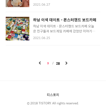
림이 콘으로 나왔다는 말을 듣고 한 번 구입해서
추, 백짬뽕 소스가 들어있네요. 레시피입니다.
2021.06.27
먹어봤어요. 여러 편의점에서도 팔고, 아이스크
이번에는 요리과정을 찍진 못했구요. 야채 볶을
림 할인점에서도 팔더라구요. 가격은 2,500원
때 기름 튀는 것을 조심하셔야 할 것 같아요. 냉
입니다. 포장에는 두 개의 엑셀런트가 있어요.
동 제품이라 살얼음이 모두 끼어있고, 그 상태에
하남 이색 데이트 - 몬스터핸드 보드카페
저는 늘 파란 엑설런트를 더 좋아했어요. 금색
서 예열된 팬의 오일을 넣고, 야채를 넣으니깐
하남 이색 데이트 - 몬스터핸드 보드카페 오늘
엑설런트는 뭔가 더 진한 바닐라맛이었지만 저
기름이 어마어마하게 튀었어요. 그리고 육수를
은 친구들과 보드게임 카페에 갔었던 이야기를
에겐 산뜻한 파란 엑설런트가 더 좋았네요. 엑설
만드는 물..
해볼게요. 몬스터핸드는 건물 2층에 크게 자리
런트는 좀 비싼 편이었는데, 국내산 원유를 사용
2021.06.25
잡고 있습니다. 내부의 모습이에요. 일단 자리
하는 프리미엄 아이스크림이기 때문인가 봐요.
로 안내해주시고, 메뉴판을 들고 들어갑니다. 좋
중요한 칼로리입니다. 다행히, 이거 하나에 285
았던 건, 이렇게 프라이빗하게 되어 있어 편하게
kcal 밖에 안돼요. :-) 생각보다 낮네요.. 저는
놀 수 있다는 점이었어요. 저희는 4인이었는데,
한 400 될 줄 알았는데. 정보고시입니다. 정확
이렇게 넓은 자리에 앉을 수 있었어요. 테이블에
한 이름은 the 엑설런트 오리지널 콘이네요. 이
9
28
음료 거치대가 있어 게임하면서 실수로 음료를
투명한..
쏟는 일은 없을 것 같았어요. 이용료 안내입니
다. 일반은 1인당 1시간에 3,000원이고, 1인 1
음료 주문 필수입니다. 1시간 이후로는 10분당
500원이고요. 음료는 선불이고, 이용료는 후불
입니다. 음료 메뉴판이에요. 음료 가격은 무난
티스토리
합니다. 음료를 먼저 카운터에 가서 주문했어
요. 매장 내 ..
© 2018 TISTORY. All rights reserved.