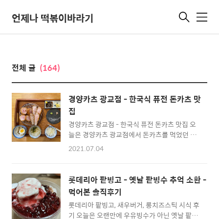
언제나 떡볶이바라기
메
뉴
전체 글
(164)
경양카츠 광교점 - 한국식 퓨전 돈카츠 맛
집
경양카츠 광교점 - 한국식 퓨전 돈카츠 맛집 오
늘은 경양카츠 광교점에서 돈카츠를 먹었던 이
야기를 해볼게요. 외관은 소박하고 정갈한 일본
2021.07.04
의 작은 상점 느낌과, 한국의 70-80년대 부유층
의 앤티크 한 감성을 적절히 조화시켜, 위와 같
은 분위기를 만들었다고 합니다. 저희는 족발카
롯데리아 팥빙고 - 옛날 팥빙수 추억 소환 -
츠와 안심x등심카츠, 우동을 주문했습니다. 매
먹어본 솔직후기
장은 좁은 편으로 테이블이 몇 개 없어서 2-4인
롯데리아 팥빙고, 새우버거, 롱치즈스틱 시식 후
손님 위주로 오시는 게 좋을 것 같았어요. 이런
기 오늘은 오랜만에 우유빙수가 아닌 옛날 팥빙
바 자리도 있었는데, 저희는 테이블석에 앉았습