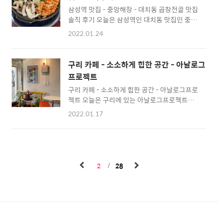
소시지 2개 추가했고요. 날치알주먹밥을 추가
인데요. 설치미술품을 관람할 수 있어 의미도 있
삼성역 맛집 - 중앙해장 - 대치동 곱창전골 맛집
로 주문했습니다. 이렇게 주문하니 배달 팁 제외
고, 좋았어요! 저는 평일에 가서 ..
솔직 후기 오늘은 삼성역인 대치동 맛집인 중앙
14,000원이더라고요. 원래는 중국 당면을 늘
해장 맛과 주차 등에 관한 리뷰를 써볼게요. 중
추가하는데, 이번에는 추가를 하지 않았습니다.
2022.01.24
앙해장이라 해장국을 먹어야 할 것 같지만, 우리
날치알주먹밥은 이렇게 김이 잔뜩 올려진 채로
는 곱창전골을 먹었습니다. 5시쯤 갔는데 20팀
옵니다. 주먹밥 만들기는 귀찮아서 그냥 이렇게
정도의 웨이팅이 있었고, 1시간 정도 기다렸습
비벼서 먹었어요. 너무 맛있던데요??? 날치알
구리 카페 - 소소하게 힙한 공간 - 아날로그
니다. 메뉴판입니다. 두 명이라 곱창전골 중자
주먹밥 맛집이었습니다. 투움바떡볶이가 비주
프로젝트
를 주문했습니다. 기본으로 나오는 깍두기와 김
얼적으로 로제떡볶이와 다른 점은 이렇게 위에
구리 카페 - 소소하게 힙한 공간 - 아날로그프로
치입니다. 둘 다 제가 원하는 만큼은 익지 않았
..
젝트 오늘은 구리에 있는 아날로그프로젝트라
습니다. 곱창전골이 나왔습니다. 우동사리도 같
는 카페에 갔던 리뷰입니다. 아날로그프로젝트
이 나오네요. 이곳은 이모님들이 전혀 신경 써주
2022.01.17
는 큰길이 아닌 주택가? 약간 골목 안쪽에 있어
시지 않아요. 그냥 셀프로 뒤적뒤적 해야 합니
요. 딱히 간판이 없어서 찾기 어려울지도 모르겠
다. 익었는지 어쩐 지를 잘 모르겠더라고요. 어
네요. 저희는 토요일 두시쯤 방문했고, 저희 말
떻게 먹으란 설명이 없어서 난처했습니다. 끓이
고는 손님이 없이 한적해서 너무 좋았습니다. 아
다가, 큰 야채들은 같이 나온 집게와 가위로 잘
날로그 프로젝트의 감성을 한 번 보시죠! 카페
라주었습니다. 저희는 ..
2
28
곳곳엔 낡은 듯, 오래된 듯 정겨운 아날로그 감
성이 가득했습니다. 빈티지한 소품들이 주를 이
루면서, 촌스럽지 않은 것이 이 카페의 특징입니
다. 카운터 근처에도 재밌고 아기자기한 소품들
이 가득합니다. 트렌디한 공간인데, 불편하지는