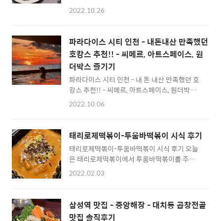
라다이스 시티 호텔 인천에서 호캉스 한 두 번째
해서 에비 한상, 남편은 야끼토리 한상을 주문했
2022.10.26
후기를 적어볼게요. 파라다이스 시티 호텔 로비
어요. 그리고 느끼할 것만 같아서 토마토절임과
예요. 파라다이스 시티는 전반적으로 천장고가
생맥주 한 잔도 주문했습니다. 요만한게 4천 원
높고, 공간도 넓어서 개방감을 줘요. 서울의 호
이네요. 전반적으로 비싼 편이에요. 음식이 나
파라다이스 시티 인천 - 내돈내산 만족했던
텔과는 다른 화려함이 있어요. 저는 디럭스 더블
왔습니다! 저의 에비 한상은 새우튀김과, 고구
호캉스 추천!! - 씨메르, 아트스페이스, 원
룸을 예약했어요! 룸 상태는 깔끔한 편입니다.
마튀김, 김튀김이 잔뜩 올라간 ..
더박스 즐기기
테이블과 의자, 소파가 있어서 간단한 간식이나
식사를 할 때 편했어요. 옷장 안에는 신발을 수
파라다이스 시티 인천 - 내 돈 내산 만족했던 호
납할 수 있는 공간과, 샤워가운이 있어요. 화장
캉스 추천!! - 씨메르, 아트스페이스, 원더박스
실도 깔끔해요. 제가 좋아하는 투 세면대! 샤워
즐기기 오늘은 여름휴가 겸 방문한 파라다이스
2022.10.06
부스와 욕조가 따로 있습니다. 어매니티는 펜할
시티호텔 인천 후기를 적어볼게요! 파라다이스
리곤스 블렌하임 부케입니다. 향수로 더 알려진
시티 인천은 인천국제공항 옆에 위치하고 있는
제품인데, 저는 처음 봤어요! 향은 좋았고요~ 냉
호텔입니다. 파라다이스시티호텔 인천은 가족
태리로제떡볶이-투움바떡볶이 시식 후기
장고와 기본적인..
단위 호캉스로 매우매우 추천하는 호텔이에요.
태리로제떡볶이-투움바떡볶이 시식 후기 오늘
서울 호텔이 가질 수 없는 넓은 대지를 가지고
은 태리로제떡볶이에서 투움바떡볶이를 주문한
있다는 장점이 있구요! 파라다이스시티 인천은
리뷰를 적어볼게요. 태리로제떡볶이에서는 늘
엔터테인먼트 복합리조트로 다양한 즐길거리와
2022.02.03
로제떡볶이만 주문했었는데요. 그때마다 투움
볼거리가 있어요. 1. 아트스페이스 로비 옆에 있
바떡볶이가 굉장히 궁금했었어요. 그래서 이번
는 큰 광장을 지나면 파라다이스 아트스페이스
에 주문해봤습니다. 투움바떡볶이 1~2인분에
가 있는데요. 파라다이스시티 인천이 다른 호캉
삼성역 맛집 - 중앙해장 - 대치동 곱창전골
누들 밀떡+맵기는 3단계(조금 매운맛)+ 후랑크
스와 차별화를 둘 수 있는 점 중 하나는 갤러리
맛집 솔직후기