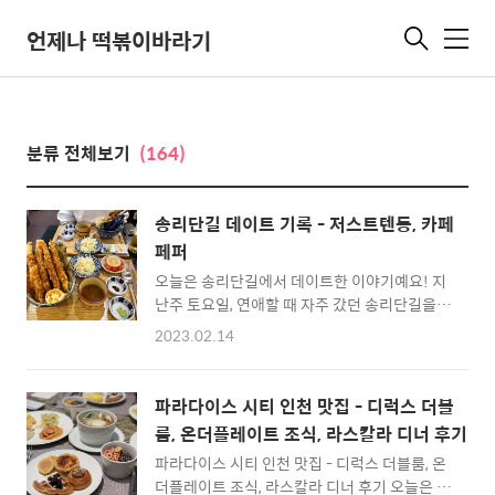
언제나 떡볶이바라기
메
뉴
분류 전체보기
(164)
송리단길 데이트 기록 - 저스트텐동, 카페
페퍼
오늘은 송리단길에서 데이트한 이야기예요! 지
난주 토요일, 연애할 때 자주 갔던 송리단길을
오랜만에 다녀왔어요. 날씨도 많이 풀리고 해서
2023.02.14
걸어 다니기 나쁘지 않더라고요. 저스트텐동은
워낙 인스타광고가 많이 뜨는 곳이라서 좀 거르
고 있었는데, 웨이팅도 없고 해서 한 번 방문해
파라다이스 시티 인천 맛집 - 디럭스 더블
봤습니다. 브레이크타임이 5시에 끝나는데 그
룸, 온더플레이트 조식, 라스칼라 디너 후기
때까지 사람들이 줄 서있고, 5시 지나서 사람들
파라다이스 시티 인천 맛집 - 디럭스 더블룸, 온
이 다 들어가니깐 웨이팅이 없더라고요. 일단 메
더플레이트 조식, 라스칼라 디너 후기 오늘은 파
뉴판입니다. 고민이 되었는데 저는 새우를 좋아